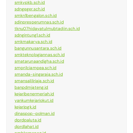
smkypkb.sch.id
sdngeger.sch.id
smkn1bengalon.sch.id
sdinpresperumnas.sch.id
tknu07hidayatulmubtadiin.sch.id
sdngintung1.sch.id
smkmakarya.sch.id
bangunnusantara.sch.id
smkteknologiannas.sch.id
smatarunaandigha.sch.id
smpn1ciampea.sch.id
smanda-singaraja.sch.id
smansaliliriaja.sch.id
banpdmjateng.id
kejaribenermeriah.id
yankumkejariokut.id
kejaripgk.id
dinaspop-polman.id
dprdpaluta.id
dprdlahat.id
pmbkemenag.id