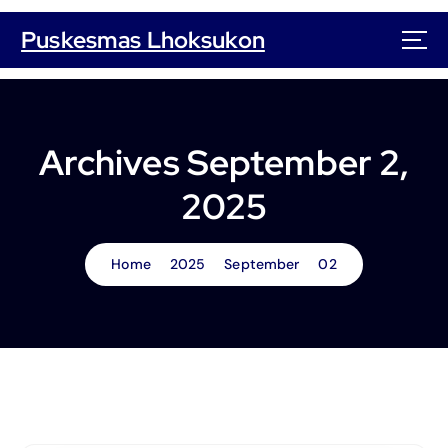
S
k
Puskesmas Lhoksukon
i
p
t
o
c
Archives September 2,
o
n
2025
t
e
n
Home
2025
September
02
t