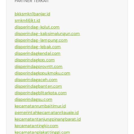
PARTNER TERKAIT
bkksmkn1banjar.id
smkn46jkt.id
disperindag-kolut.com
disperindag-kabsimalungun.com
disperindag-lampung.com
disperindag-lebak.com
disperindagkendal.com
disperindagkop.com
disperindagprovntt.com
disperindagkopukmoku.com
disperindagaceh.com
disperindagbanten.com
disperindagblitarkota.com
disperindagsu.com
kecamatanrumbaitimur.id
pemerintahkecamatanrilauale.id
kecamatantanjungpinangbarat.id
kecamatantingkir.com
kecamatanplakattinggi.com