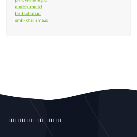
analisjurnal.id
bmtsehati.id
smk-kharisma.id
|
|
|
|
|
|
|
|
|
|
|
|
|
| |
|
|
|
|
|
|
|
|
|
|
|