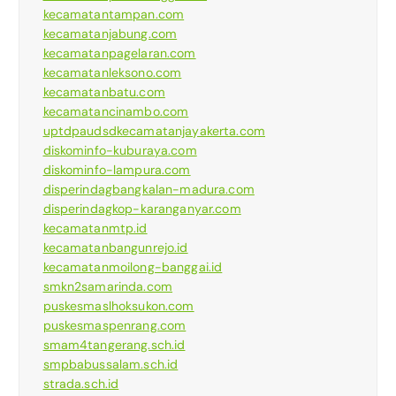
kecamatantampan.com
kecamatanjabung.com
kecamatanpagelaran.com
kecamatanleksono.com
kecamatanbatu.com
kecamatancinambo.com
uptdpaudsdkecamatanjayakerta.com
diskominfo-kuburaya.com
diskominfo-lampura.com
disperindagbangkalan-madura.com
disperindagkop-karanganyar.com
kecamatanmtp.id
kecamatanbangunrejo.id
kecamatanmoilong-banggai.id
smkn2samarinda.com
puskesmaslhoksukon.com
puskesmaspenrang.com
smam4tangerang.sch.id
smpbabussalam.sch.id
strada.sch.id