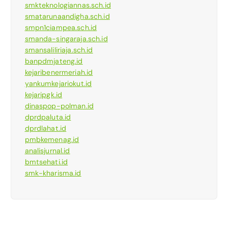
smkteknologiannas.sch.id
smatarunaandigha.sch.id
smpn1ciampea.sch.id
smanda-singaraja.sch.id
smansaliliriaja.sch.id
banpdmjateng.id
kejaribenermeriah.id
yankumkejariokut.id
kejaripgk.id
dinaspop-polman.id
dprdpaluta.id
dprdlahat.id
pmbkemenag.id
analisjurnal.id
bmtsehati.id
smk-kharisma.id