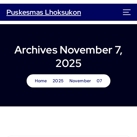
S
k
Puskesmas Lhoksukon
i
p
t
o
c
Archives November 7,
o
n
2025
t
e
n
Home
2025
November
07
t