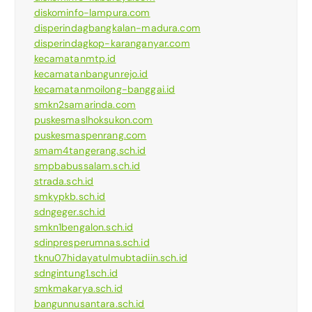
diskominfo-lampura.com
disperindagbangkalan-madura.com
disperindagkop-karanganyar.com
kecamatanmtp.id
kecamatanbangunrejo.id
kecamatanmoilong-banggai.id
smkn2samarinda.com
puskesmaslhoksukon.com
puskesmaspenrang.com
smam4tangerang.sch.id
smpbabussalam.sch.id
strada.sch.id
smkypkb.sch.id
sdngeger.sch.id
smkn1bengalon.sch.id
sdinpresperumnas.sch.id
tknu07hidayatulmubtadiin.sch.id
sdngintung1.sch.id
smkmakarya.sch.id
bangunnusantara.sch.id