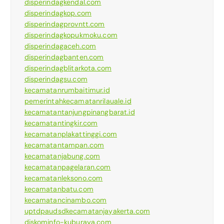
disperindagkendal.com
disperindagkop.com
disperindagprovntt.com
disperindagkopukmoku.com
disperindagaceh.com
disperindagbanten.com
disperindagblitarkota.com
disperindagsu.com
kecamatanrumbaitimur.id
pemerintahkecamatanrilauale.id
kecamatantanjungpinangbarat.id
kecamatantingkir.com
kecamatanplakattinggi.com
kecamatantampan.com
kecamatanjabung.com
kecamatanpagelaran.com
kecamatanleksono.com
kecamatanbatu.com
kecamatancinambo.com
uptdpaudsdkecamatanjayakerta.com
diskominfo-kuburaya.com