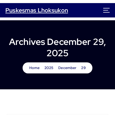
S
k
Puskesmas Lhoksukon
i
p
t
o
c
Archives December 29,
o
n
2025
t
e
n
Home
2025
December
29
t