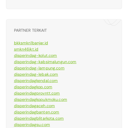
PARTNER TERKAIT
bkksmkn1banjar.id
smkn46jkt.id
disperindag-kolut.com
disperindag-kabsimalungun.com
disperindag-lampung.com
disperindag-lebak.com
disperindagkendal.com
disperindagkop.com
disperindagprovntt.com
disperindagkopukmoku.com
disperindagaceh.com
disperindagbanten.com
disperindagblitarkota.com
disperindagsu.com