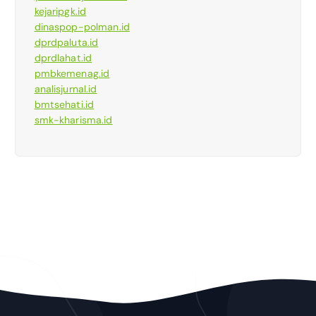
kejaripgk.id
dinaspop-polman.id
dprdpaluta.id
dprdlahat.id
pmbkemenag.id
analisjurnal.id
bmtsehati.id
smk-kharisma.id