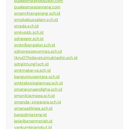
puskesmaslhoksukon.com
puskesmaspenrang.com
smam4tangerang.sch.id
smpbabussalam.sch.id
strada.sch.id
smkypkb.sch.id
sdngeger.sch.id
smkn1bengalon.sch.id
sdinpresperumnas.sch.id
tknu07hidayatulmubtadiin.sch.id
sdngintung1.sch.id
smkmakarya.sch.id
bangunnusantara.sch.id
smkteknologiannas.sch.id
smatarunaandigha.sch.id
smpn1ciampea.sch.id
smanda-singaraja.sch.id
smansaliliriaja.sch.id
banpdmjateng.id
kejaribenermeriah.id
yankumkejariokut.id