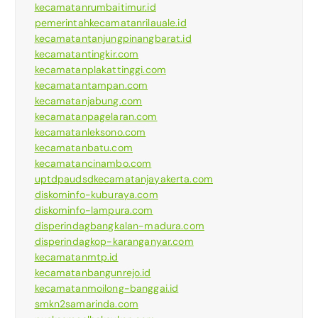
kecamatanrumbaitimur.id
pemerintahkecamatanrilauale.id
kecamatantanjungpinangbarat.id
kecamatantingkir.com
kecamatanplakattinggi.com
kecamatantampan.com
kecamatanjabung.com
kecamatanpagelaran.com
kecamatanleksono.com
kecamatanbatu.com
kecamatancinambo.com
uptdpaudsdkecamatanjayakerta.com
diskominfo-kuburaya.com
diskominfo-lampura.com
disperindagbangkalan-madura.com
disperindagkop-karanganyar.com
kecamatanmtp.id
kecamatanbangunrejo.id
kecamatanmoilong-banggai.id
smkn2samarinda.com