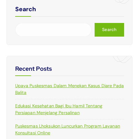
Search
Search
Recent Posts
Upaya Puskesmas Dalam Menekan Kasus Diare Pada
Balita
Edukasi Kesehatan Bagi Ibu Hamil Tentang
Persiapan Menjelang Persalinan
Puskesmas Lhoksukon Luncurkan Program Layanan
Konsultasi Online