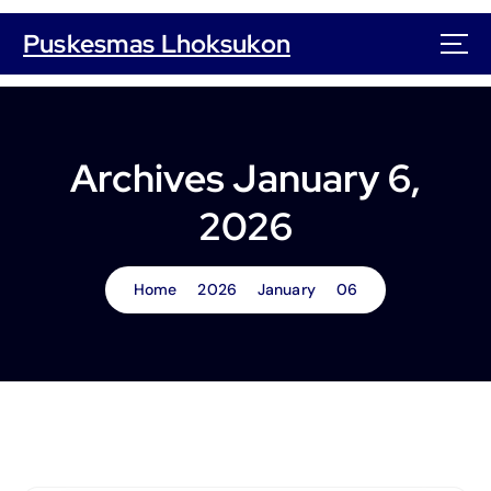
S
k
Puskesmas Lhoksukon
i
p
t
o
c
Archives January 6,
o
n
2026
t
e
n
Home
2026
January
06
t