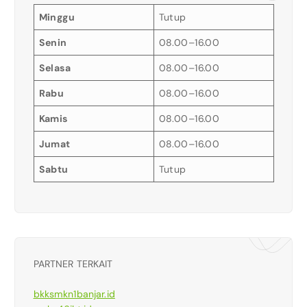
Minggu
Tutup
Senin
08.00–16.00
Selasa
08.00–16.00
Rabu
08.00–16.00
Kamis
08.00–16.00
Jumat
08.00–16.00
Sabtu
Tutup
PARTNER TERKAIT
bkksmkn1banjar.id