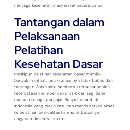
menjaga kesehatan masyarakat secara umum.
Tantangan dalam
Pelaksanaan
Pelatihan
Kesehatan Dasar
Meskipun pelatihan kesehatan dasar memiliki
banyak manfaat, pelaksanaannya tidak bebas dari
tantangan. Salah satu hambatan terbesar adalah
keterbatasan sumber daya, baik dari segi dana
maupun tenaga pengajar. Banyak daerah di
Indonesia yang masih kesulitan mendapatkan akses
ke pelatihan berkualitas karena terbatasnya
anggaran dan infrastruktur.