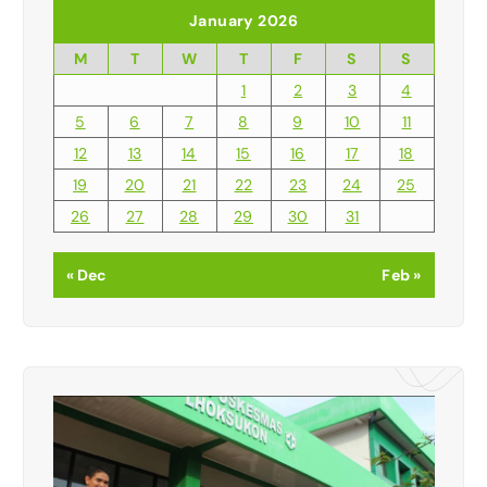
January 2026
M
T
W
T
F
S
S
1
2
3
4
5
6
7
8
9
10
11
12
13
14
15
16
17
18
19
20
21
22
23
24
25
26
27
28
29
30
31
« Dec
Feb »