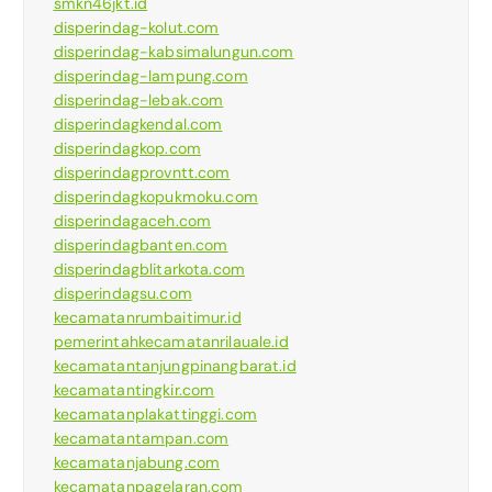
smkn46jkt.id
disperindag-kolut.com
disperindag-kabsimalungun.com
disperindag-lampung.com
disperindag-lebak.com
disperindagkendal.com
disperindagkop.com
disperindagprovntt.com
disperindagkopukmoku.com
disperindagaceh.com
disperindagbanten.com
disperindagblitarkota.com
disperindagsu.com
kecamatanrumbaitimur.id
pemerintahkecamatanrilauale.id
kecamatantanjungpinangbarat.id
kecamatantingkir.com
kecamatanplakattinggi.com
kecamatantampan.com
kecamatanjabung.com
kecamatanpagelaran.com