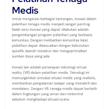
Medis
Untuk mengatasi berbagai tantangan, inovasi dalam
pelatihan tenaga medis menjadi sangat penting.
Salah satu inovasi yang dapat dilakukan adalah
pengembangan program pelatihan yang berbasis
komunitas. Dengan melibatkan komunitas lokal,
pelatihan dapat disesuaikan dengan kebutuhan
spesifik daerah tersebut dan mengoptimalkan
sumber daya yang ada.
Inovasi lain adalah penerapan teknologi virtual
reality (VR) dalam pelatihan medis. Teknologi ini
memungkinkan simulasi situasi medis yang realistis,
memberikan pengalaman belajar yang interaktif dan
mendalam. Dengan VR, tenaga medis dapat berlatih
dalam lingkungan yang aman dan terkontrol
sebelum menghadapi situasi nyata.