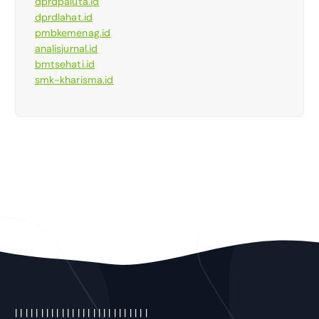
dprdpaluta.id
dprdlahat.id
pmbkemenag.id
analisjurnal.id
bmtsehati.id
smk-kharisma.id
|
|
|
|
|
|
|
|
|
|
|
|
|
| |
|
|
|
|
|
|
|
|
|
|
|