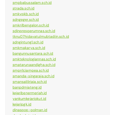
smpbabussalam.sch.id
strada.sch.id
smkypkb.sch.id
sdngeger.sch.id
smkn1bengalon.sch.id
sdinpresperumnas.sch.id
tknu07hidayatulmubtadiin.sch.id
sdngintung1.sch.id
smkmakarya.sch.id
bangunnusantara.sch.id
smkteknologiannas.sch.id
smatarunaandigha.sch.id
smpn1ciampea.sch.id
smanda-singaraja.sch.id
smansaliliriaja.sch.id
banpdmjateng.id
kejaribenermeriah.id
yankumkejariokut.id
kejaripgk.id
dinaspop-polman.id