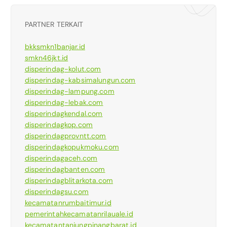
PARTNER TERKAIT
bkksmkn1banjar.id
smkn46jkt.id
disperindag-kolut.com
disperindag-kabsimalungun.com
disperindag-lampung.com
disperindag-lebak.com
disperindagkendal.com
disperindagkop.com
disperindagprovntt.com
disperindagkopukmoku.com
disperindagaceh.com
disperindagbanten.com
disperindagblitarkota.com
disperindagsu.com
kecamatanrumbaitimur.id
pemerintahkecamatanrilauale.id
kecamatantanjungpinangbarat.id