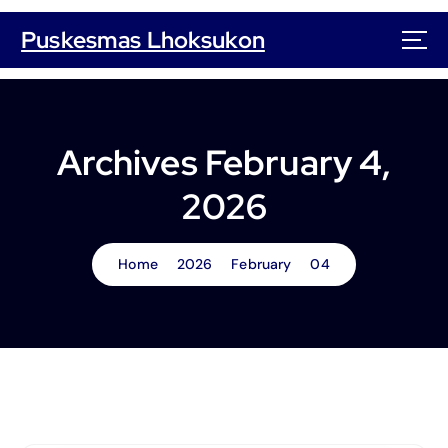
S
k
Puskesmas Lhoksukon
i
p
t
o
c
Archives February 4,
o
n
2026
t
e
n
Home
2026
February
04
t