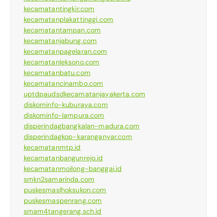
kecamatantingkir.com
kecamatanplakattinggi.com
kecamatantampan.com
kecamatanjabung.com
kecamatanpagelaran.com
kecamatanleksono.com
kecamatanbatu.com
kecamatancinambo.com
uptdpaudsdkecamatanjayakerta.com
diskominfo-kuburaya.com
diskominfo-lampura.com
disperindagbangkalan-madura.com
disperindagkop-karanganyar.com
kecamatanmtp.id
kecamatanbangunrejo.id
kecamatanmoilong-banggai.id
smkn2samarinda.com
puskesmaslhoksukon.com
puskesmaspenrang.com
smam4tangerang.sch.id