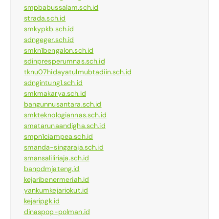
smpbabussalam.sch.id
strada.sch.id
smkypkb.sch.id
sdngeger.sch.id
smkn1bengalon.sch.id
sdinpresperumnas.sch.id
tknu07hidayatulmubtadiin.sch.id
sdngintung1.sch.id
smkmakarya.sch.id
bangunnusantara.sch.id
smkteknologiannas.sch.id
smatarunaandigha.sch.id
smpn1ciampea.sch.id
smanda-singaraja.sch.id
smansaliliriaja.sch.id
banpdmjateng.id
kejaribenermeriah.id
yankumkejariokut.id
kejaripgk.id
dinaspop-polman.id