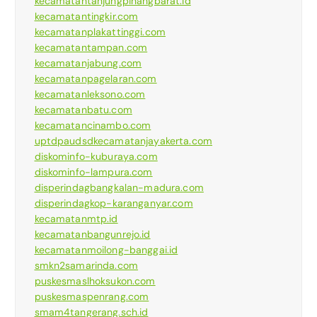
kecamatantanjungpinangbarat.id
kecamatantingkir.com
kecamatanplakattinggi.com
kecamatantampan.com
kecamatanjabung.com
kecamatanpagelaran.com
kecamatanleksono.com
kecamatanbatu.com
kecamatancinambo.com
uptdpaudsdkecamatanjayakerta.com
diskominfo-kuburaya.com
diskominfo-lampura.com
disperindagbangkalan-madura.com
disperindagkop-karanganyar.com
kecamatanmtp.id
kecamatanbangunrejo.id
kecamatanmoilong-banggai.id
smkn2samarinda.com
puskesmaslhoksukon.com
puskesmaspenrang.com
smam4tangerang.sch.id