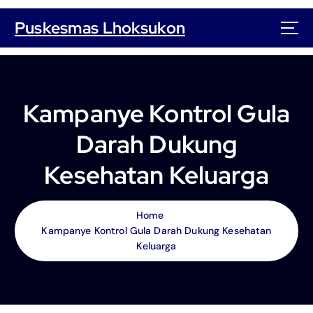
S
k
Puskesmas Lhoksukon
i
p
t
o
c
Kampanye Kontrol Gula
o
n
Darah Dukung
t
e
Kesehatan Keluarga
n
t
Home
Kampanye Kontrol Gula Darah Dukung Kesehatan
Keluarga