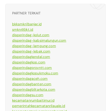
PARTNER TERKAIT
bkksmkn1banjar.id
smkn46jkt.id
disperindag-kolut.com
disperindag-kabsimalungun.com
disperindag-lampung.com
disperindag-lebak.com
disperindagkendal.com
disperindagkop.com
disperindagprovntt.com
disperindagkopukmoku.com
disperindagaceh.com
disperindagbanten.com
disperindagblitarkota.com
disperindagsu.com
kecamatanrumbaitimur.id
pemerintahkecamatanrilauale.id