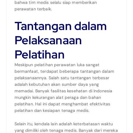
bahwa tim medis selalu siap memberikan
perawatan terbaik.
Tantangan dalam
Pelaksanaan
Pelatihan
Meskipun pelatihan perawatan luka sangat
bermanfaat, terdapat beberapa tantangan dalam
pelaksanaannya. Salah satu tantangan terbesar
adalah kebutuhan akan sumber daya yang
memadai. Banyak fasilitas kesehatan di Indonesia
mungkin kekurangan alat peraga dan bahan
pelatihan. Hal ini dapat menghambat efektivitas
pelatihan dan kesiapan tenaga medis.
Selain itu, kendala lain adalah keterbatasan waktu
yang dimiliki oleh tenaga medis. Banyak dari mereka