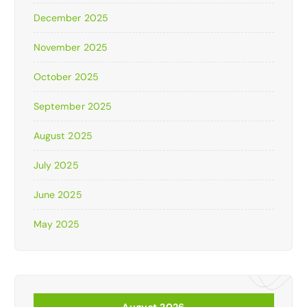
December 2025
November 2025
October 2025
September 2025
August 2025
July 2025
June 2025
May 2025
August 2026