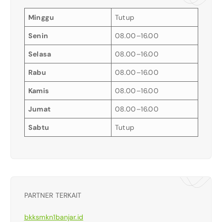
Minggu
Tutup
Senin
08.00–16.00
Selasa
08.00–16.00
Rabu
08.00–16.00
Kamis
08.00–16.00
Jumat
08.00–16.00
Sabtu
Tutup
PARTNER TERKAIT
bkksmkn1banjar.id