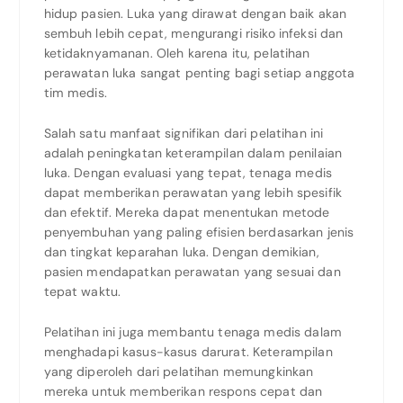
hidup pasien. Luka yang dirawat dengan baik akan
sembuh lebih cepat, mengurangi risiko infeksi dan
ketidaknyamanan. Oleh karena itu, pelatihan
perawatan luka sangat penting bagi setiap anggota
tim medis.
Salah satu manfaat signifikan dari pelatihan ini
adalah peningkatan keterampilan dalam penilaian
luka. Dengan evaluasi yang tepat, tenaga medis
dapat memberikan perawatan yang lebih spesifik
dan efektif. Mereka dapat menentukan metode
penyembuhan yang paling efisien berdasarkan jenis
dan tingkat keparahan luka. Dengan demikian,
pasien mendapatkan perawatan yang sesuai dan
tepat waktu.
Pelatihan ini juga membantu tenaga medis dalam
menghadapi kasus-kasus darurat. Keterampilan
yang diperoleh dari pelatihan memungkinkan
mereka untuk memberikan respons cepat dan