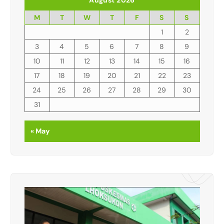
M
T
W
T
F
S
S
1
2
3
4
5
6
7
8
9
10
11
12
13
14
15
16
17
18
19
20
21
22
23
24
25
26
27
28
29
30
31
« May