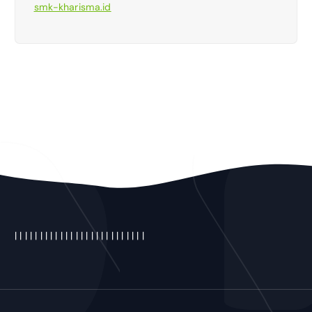
smk-kharisma.id
|
|
|
|
|
|
|
|
|
|
|
|
|
| |
|
|
|
|
|
|
|
|
|
|
|