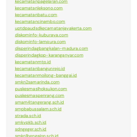
kecamatanpagelaran.com
kecamatanleksono.com
kecamatanbatu.com
kecamatancinambo.com
uptdpaudsdkecamatanjayakerta.com
diskominfo-kuburaya.com
diskominfo-lampura.com
disperindagbangkalan-madura.com
disperindagkop-karanganyar.com
kecamatanmtp.id
kecamatanbangunrejo.id
kecamatanmoilong-banggai.id
smkn2samarinda.com
puskesmaslhoksukon.com
puskesmaspenrang.com
smam4tangerang.sch.id
smpbabussalam.sch.id
strada.sch.id
smkypkb.sch.id
sdngeger.sch.id
smkn1bengalon.sch.id