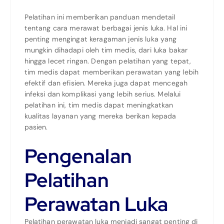
Pelatihan ini memberikan panduan mendetail
tentang cara merawat berbagai jenis luka. Hal ini
penting mengingat keragaman jenis luka yang
mungkin dihadapi oleh tim medis, dari luka bakar
hingga lecet ringan. Dengan pelatihan yang tepat,
tim medis dapat memberikan perawatan yang lebih
efektif dan efisien. Mereka juga dapat mencegah
infeksi dan komplikasi yang lebih serius. Melalui
pelatihan ini, tim medis dapat meningkatkan
kualitas layanan yang mereka berikan kepada
pasien.
Pengenalan
Pelatihan
Perawatan Luka
Pelatihan perawatan luka menjadi sangat penting di