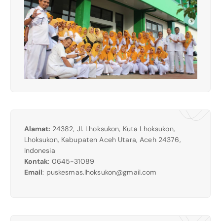
Alamat:
24382, Jl. Lhoksukon, Kuta Lhoksukon,
Lhoksukon, Kabupaten Aceh Utara, Aceh 24376,
Indonesia
Kontak
: 0645-31089
Email
:
puskesmas.lhoksukon@gmail.com