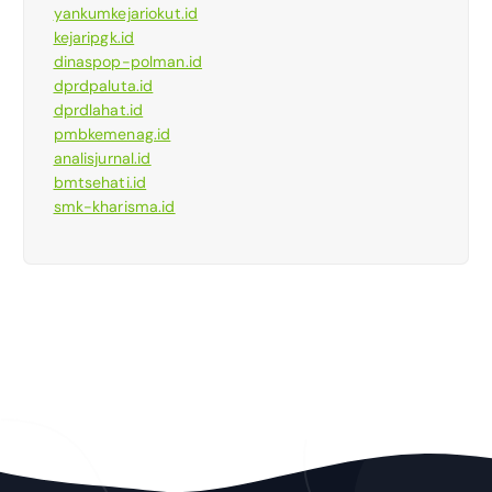
yankumkejariokut.id
kejaripgk.id
dinaspop-polman.id
dprdpaluta.id
dprdlahat.id
pmbkemenag.id
analisjurnal.id
bmtsehati.id
smk-kharisma.id