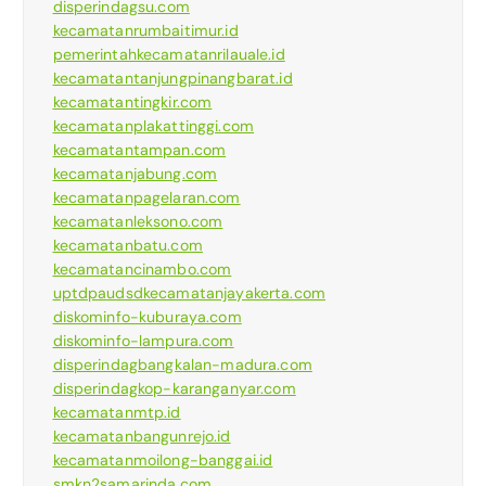
disperindagsu.com
kecamatanrumbaitimur.id
pemerintahkecamatanrilauale.id
kecamatantanjungpinangbarat.id
kecamatantingkir.com
kecamatanplakattinggi.com
kecamatantampan.com
kecamatanjabung.com
kecamatanpagelaran.com
kecamatanleksono.com
kecamatanbatu.com
kecamatancinambo.com
uptdpaudsdkecamatanjayakerta.com
diskominfo-kuburaya.com
diskominfo-lampura.com
disperindagbangkalan-madura.com
disperindagkop-karanganyar.com
kecamatanmtp.id
kecamatanbangunrejo.id
kecamatanmoilong-banggai.id
smkn2samarinda.com