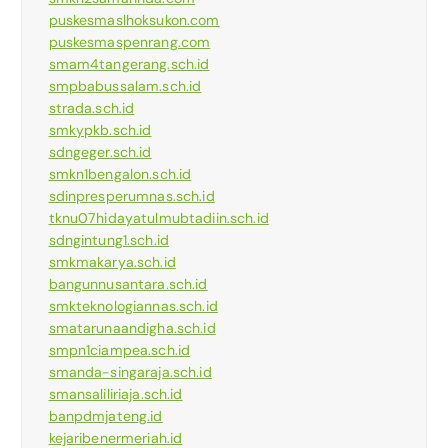
puskesmaslhoksukon.com
puskesmaspenrang.com
smam4tangerang.sch.id
smpbabussalam.sch.id
strada.sch.id
smkypkb.sch.id
sdngeger.sch.id
smkn1bengalon.sch.id
sdinpresperumnas.sch.id
tknu07hidayatulmubtadiin.sch.id
sdngintung1.sch.id
smkmakarya.sch.id
bangunnusantara.sch.id
smkteknologiannas.sch.id
smatarunaandigha.sch.id
smpn1ciampea.sch.id
smanda-singaraja.sch.id
smansaliliriaja.sch.id
banpdmjateng.id
kejaribenermeriah.id