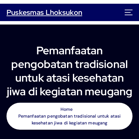
S
k
Puskesmas Lhoksukon
i
p
t
o
c
Pemanfaatan
o
n
pengobatan tradisional
t
e
untuk atasi kesehatan
n
t
jiwa di kegiatan meugang
Home
Pemanfaatan pengobatan tradisional untuk atasi
kesehatan jiwa di kegiatan meugang