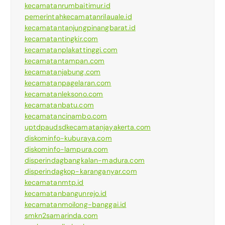
kecamatanrumbaitimur.id
pemerintahkecamatanrilauale.id
kecamatantanjungpinangbarat.id
kecamatantingkir.com
kecamatanplakattinggi.com
kecamatantampan.com
kecamatanjabung.com
kecamatanpagelaran.com
kecamatanleksono.com
kecamatanbatu.com
kecamatancinambo.com
uptdpaudsdkecamatanjayakerta.com
diskominfo-kuburaya.com
diskominfo-lampura.com
disperindagbangkalan-madura.com
disperindagkop-karanganyar.com
kecamatanmtp.id
kecamatanbangunrejo.id
kecamatanmoilong-banggai.id
smkn2samarinda.com