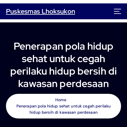
S
k
Puskesmas Lhoksukon
i
p
t
o
c
Penerapan pola hidup
o
n
sehat untuk cegah
t
e
perilaku hidup bersih di
n
t
kawasan perdesaan
Home
Penerapan pola hidup sehat untuk cegah perilaku
hidup bersih di kawasan perdesaan