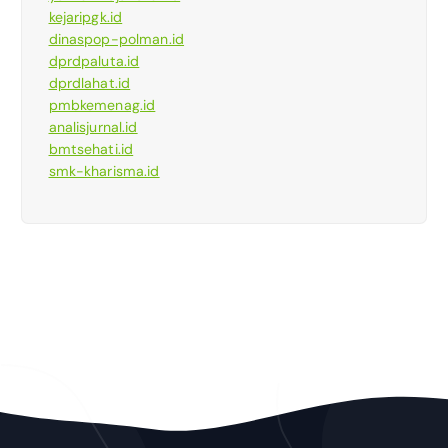
kejaripgk.id
dinaspop-polman.id
dprdpaluta.id
dprdlahat.id
pmbkemenag.id
analisjurnal.id
bmtsehati.id
smk-kharisma.id