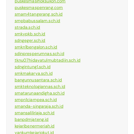
puskesmaslhoksukon.com
puskesmaspenrang.com
smam4tangerang.sch.id
smpbabussalam.sch.id
strada.sch.id
smkypkb.sch.id
sdngeger.sch.id
smkn1bengalon.sch.id
sdinpresperumnas.sch.id
tknu07hidayatulmubtadiin.sch.id
sdngintung1.sch.id
smkmakarya.sch.id
bangunnusantara.sch.id
smkteknologiannas.sch.id
smatarunaandigha.sch.id
smpn1ciampea.sch.id
smanda-singaraja.sch.id
smansaliliriaja.sch.id
banpdmjateng.id
kejaribenermeriah.id
yankumkejariokut.id