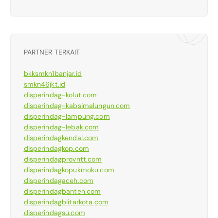
PARTNER TERKAIT
bkksmkn1banjar.id
smkn46jkt.id
disperindag-kolut.com
disperindag-kabsimalungun.com
disperindag-lampung.com
disperindag-lebak.com
disperindagkendal.com
disperindagkop.com
disperindagprovntt.com
disperindagkopukmoku.com
disperindagaceh.com
disperindagbanten.com
disperindagblitarkota.com
disperindagsu.com