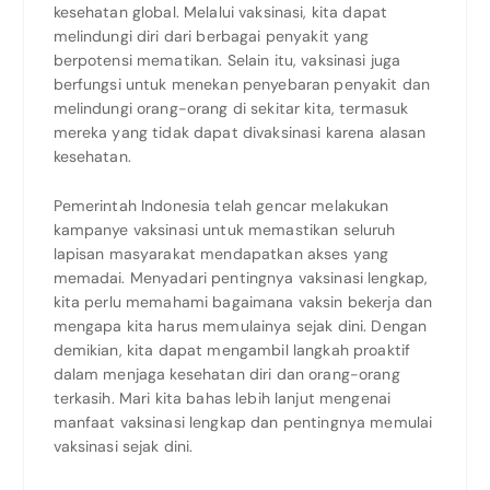
kesehatan global. Melalui vaksinasi, kita dapat
melindungi diri dari berbagai penyakit yang
berpotensi mematikan. Selain itu, vaksinasi juga
berfungsi untuk menekan penyebaran penyakit dan
melindungi orang-orang di sekitar kita, termasuk
mereka yang tidak dapat divaksinasi karena alasan
kesehatan.
Pemerintah Indonesia telah gencar melakukan
kampanye vaksinasi untuk memastikan seluruh
lapisan masyarakat mendapatkan akses yang
memadai. Menyadari pentingnya vaksinasi lengkap,
kita perlu memahami bagaimana vaksin bekerja dan
mengapa kita harus memulainya sejak dini. Dengan
demikian, kita dapat mengambil langkah proaktif
dalam menjaga kesehatan diri dan orang-orang
terkasih. Mari kita bahas lebih lanjut mengenai
manfaat vaksinasi lengkap dan pentingnya memulai
vaksinasi sejak dini.