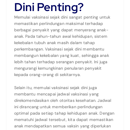
Dini Penting?
Memulai vaksinasi sejak dini sangat penting untuk
memastikan perlindungan maksimal terhadap
berbagai penyakit yang dapat menyerang anak-
anak. Pada tahun-tahun awal kehidupan, sistem
kekebalan tubuh anak masih dalam tahap
perkembangan. Vaksinasi sejak dini membantu
membangun kekebalan yang kuat, sehingga anak
lebih tahan terhadap serangan penyakit. Ini juga
mengurangi kemungkinan penularan penyakit
kepada orang-orang di sekitarnya.
Selain itu, memulai vaksinasi sejak dini juga
membantu mencapai jadwal vaksinasi yang
direkomendasikan oleh otoritas kesehatan. Jadwal
ini dirancang untuk memberikan perlindungan
optimal pada setiap tahap kehidupan anak. Dengan
mematuhi jadwal tersebut, kita dapat memastikan
anak mendapatkan semua vaksin yang diperlukan