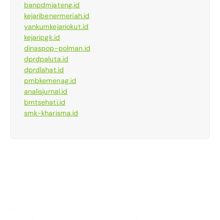
banpdmjateng.id
kejaribenermeriah.id
yankumkejariokut.id
kejaripgk.id
dinaspop-polman.id
dprdpaluta.id
dprdlahat.id
pmbkemenag.id
analisjurnal.id
bmtsehati.id
smk-kharisma.id