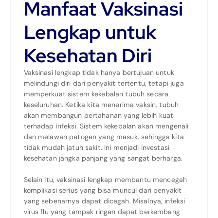
Manfaat Vaksinasi
Lengkap untuk
Kesehatan Diri
Vaksinasi lengkap tidak hanya bertujuan untuk
melindungi diri dari penyakit tertentu, tetapi juga
memperkuat sistem kekebalan tubuh secara
keseluruhan. Ketika kita menerima vaksin, tubuh
akan membangun pertahanan yang lebih kuat
terhadap infeksi. Sistem kekebalan akan mengenali
dan melawan patogen yang masuk, sehingga kita
tidak mudah jatuh sakit. Ini menjadi investasi
kesehatan jangka panjang yang sangat berharga.
Selain itu, vaksinasi lengkap membantu mencegah
komplikasi serius yang bisa muncul dari penyakit
yang sebenarnya dapat dicegah. Misalnya, infeksi
virus flu yang tampak ringan dapat berkembang