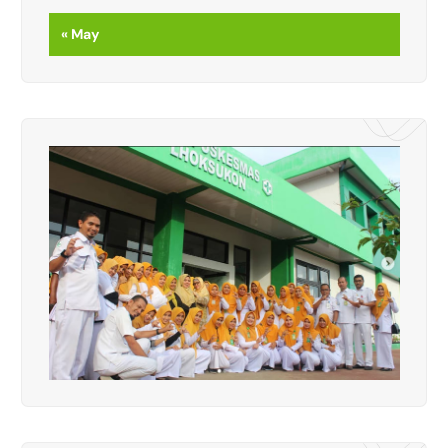
« May