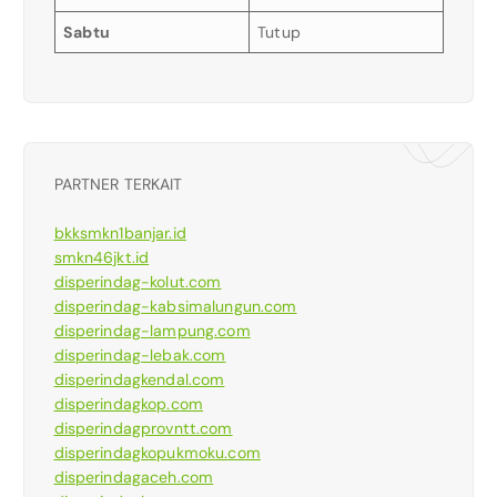
Sabtu
Tutup
PARTNER TERKAIT
bkksmkn1banjar.id
smkn46jkt.id
disperindag-kolut.com
disperindag-kabsimalungun.com
disperindag-lampung.com
disperindag-lebak.com
disperindagkendal.com
disperindagkop.com
disperindagprovntt.com
disperindagkopukmoku.com
disperindagaceh.com