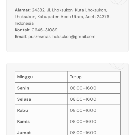
Alamat:
24382, Jl. Lhoksukon, Kuta Lhoksukon,
Lhoksukon, Kabupaten Aceh Utara, Aceh 24376,
Indonesia
Kontak
: 0645-31089
Email
:
puskesmas.lhoksukon@gmail.com
Minggu
Tutup
Senin
08.00–16.00
Selasa
08.00–16.00
Rabu
08.00–16.00
Kamis
08.00–16.00
Jumat
08.00–16.00