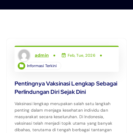
admin
Feb, Tue, 2026
Informasi Terkini
Pentingnya Vaksinasi Lengkap Sebagai
Perlindungan Diri Sejak Dini
Vaksinasi lengkap merupakan salah satu langkah
penting dalam menjaga kesehatan individu dan
masyarakat secara keseluruhan. Di Indonesia,
vaksinasi telah menjadi topik utama yang banyak
dibahas, terutama di tengah berbagai tantangan