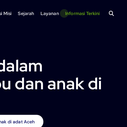
si Misi
Sejarah
Layanan
Informasi Terkini
 dalam
u dan anak di
ak di adat Aceh