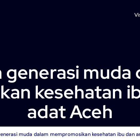
Vi
 generasi muda
n kesehatan ib
adat Aceh
generasi muda dalam mempromosikan kesehatan ibu dan an