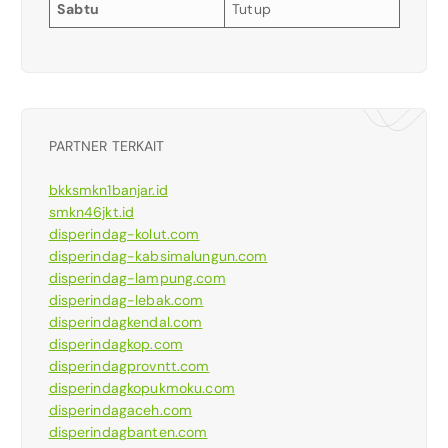
Sabtu
Tutup
PARTNER TERKAIT
bkksmkn1banjar.id
smkn46jkt.id
disperindag-kolut.com
disperindag-kabsimalungun.com
disperindag-lampung.com
disperindag-lebak.com
disperindagkendal.com
disperindagkop.com
disperindagprovntt.com
disperindagkopukmoku.com
disperindagaceh.com
disperindagbanten.com