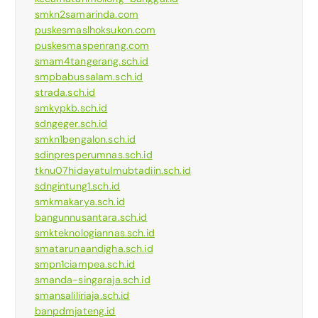
smkn2samarinda.com
puskesmaslhoksukon.com
puskesmaspenrang.com
smam4tangerang.sch.id
smpbabussalam.sch.id
strada.sch.id
smkypkb.sch.id
sdngeger.sch.id
smkn1bengalon.sch.id
sdinpresperumnas.sch.id
tknu07hidayatulmubtadiin.sch.id
sdngintung1.sch.id
smkmakarya.sch.id
bangunnusantara.sch.id
smkteknologiannas.sch.id
smatarunaandigha.sch.id
smpn1ciampea.sch.id
smanda-singaraja.sch.id
smansaliliriaja.sch.id
banpdmjateng.id