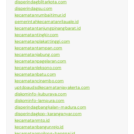
disperindagblitarkota.com
disperindagsu.com
kecamatanrumbaitimur.id
pemerintahkecamatanrilauale.id
kecamatantanjungpinangbarat.id
kecamatantingkir.com
kecamatanplakattinggi.com
kecamatantampan.com
kecamatanjabung.com
kecamatanpagelaran.com
kecamatanleksono.com
kecamatanbatu.com
kecamatancinambo.com
uptdpaudsdkecamatanjayakerta.com
diskominfo-kuburaya.com
diskominfo-lampura.com
disperindagbangkalan-madura.com
disperindagkop-karanganyar.com
kecamatanmtp.id
kecamatanbangunrejo.id
kecamatanmoilong-banggai.id