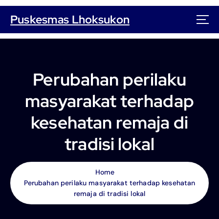
S
k
Puskesmas Lhoksukon
i
p
t
o
c
Perubahan perilaku
o
n
masyarakat terhadap
t
e
kesehatan remaja di
n
t
tradisi lokal
Home
Perubahan perilaku masyarakat terhadap kesehatan
remaja di tradisi lokal