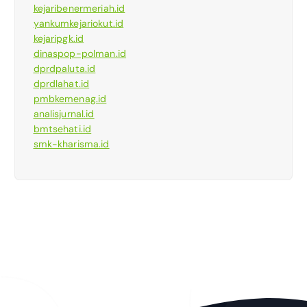
kejaribenermeriah.id
yankumkejariokut.id
kejaripgk.id
dinaspop-polman.id
dprdpaluta.id
dprdlahat.id
pmbkemenag.id
analisjurnal.id
bmtsehati.id
smk-kharisma.id