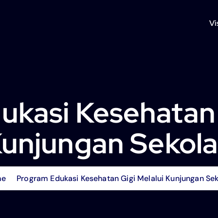
Vi
kasi Kesehatan 
unjungan Sekol
me
Program Edukasi Kesehatan Gigi Melalui Kunjungan Se