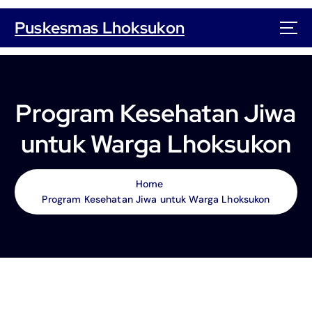
S
k
Puskesmas Lhoksukon
i
p
t
o
c
Program Kesehatan Jiwa
o
n
untuk Warga Lhoksukon
t
e
n
Home
t
Program Kesehatan Jiwa untuk Warga Lhoksukon