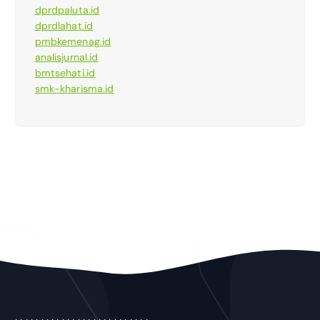
dprdpaluta.id
dprdlahat.id
pmbkemenag.id
analisjurnal.id
bmtsehati.id
smk-kharisma.id