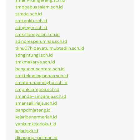
smam4tangerang.sch.id
smpbabussalam.sch.id
strada.sch.id
smkypkb.sch.id
sdngeger.sch.id
smkn1bengalon.sch.id
sdinpresperumnas.sch.id
tknu07hidayatulmubtadiin.sch.id
sdngintung1.sch.id
smkmakarya.sch.id
bangunnusantara.sch.id
smkteknologiannas.sch.id
smatarunaandigha.sch.id
smpn1ciampea.sch.id
smanda-singaraja.sch.id
smansaliliriaja.sch.id
banpdmjateng.id
kejaribenermeriah.id
yankumkejariokut.id
kejaripgk.id
dinaspop-polman.id