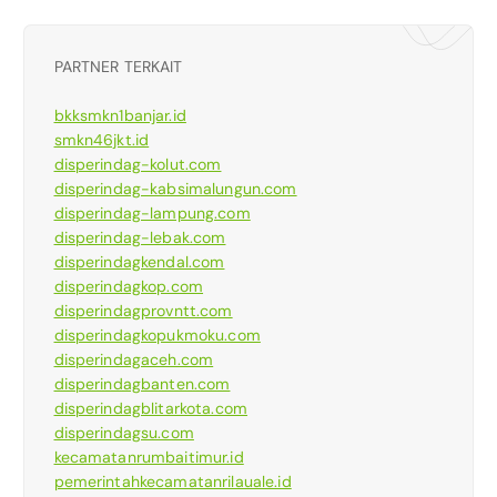
PARTNER TERKAIT
bkksmkn1banjar.id
smkn46jkt.id
disperindag-kolut.com
disperindag-kabsimalungun.com
disperindag-lampung.com
disperindag-lebak.com
disperindagkendal.com
disperindagkop.com
disperindagprovntt.com
disperindagkopukmoku.com
disperindagaceh.com
disperindagbanten.com
disperindagblitarkota.com
disperindagsu.com
kecamatanrumbaitimur.id
pemerintahkecamatanrilauale.id