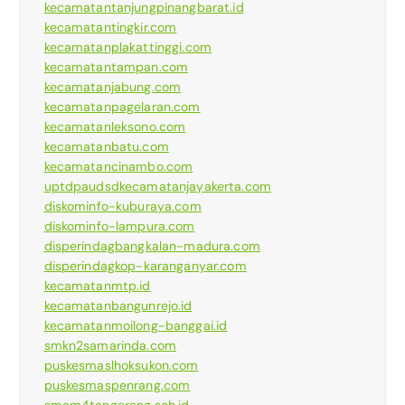
kecamatantanjungpinangbarat.id
kecamatantingkir.com
kecamatanplakattinggi.com
kecamatantampan.com
kecamatanjabung.com
kecamatanpagelaran.com
kecamatanleksono.com
kecamatanbatu.com
kecamatancinambo.com
uptdpaudsdkecamatanjayakerta.com
diskominfo-kuburaya.com
diskominfo-lampura.com
disperindagbangkalan-madura.com
disperindagkop-karanganyar.com
kecamatanmtp.id
kecamatanbangunrejo.id
kecamatanmoilong-banggai.id
smkn2samarinda.com
puskesmaslhoksukon.com
puskesmaspenrang.com