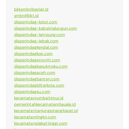
bkksmkn1banjar.id
smkn46jkt.id
disperindag-kolut.com
disperindag-kabsimalungun.com
disperindag-lampung.com
disperindag-lebak.com
disperindagkendal.com
disperindagkop.com
disperindagprovntt.com
disperindagkopukmoku.com
disperindagaceh.com
disperindagbanten.com
disperindagblitarkota.com
disperindagsu.com
kecamatanrumbaitimur.id
pemerintahkecamatanrilauale.id
kecamatantanjungpinangbarat.id
kecamatantingkir.com
kecamatanplakattinggi.com