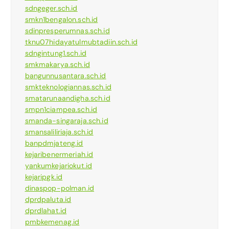
sdngeger.sch.id
smkn1bengalon.sch.id
sdinpresperumnas.sch.id
tknu07hidayatulmubtadiin.sch.id
sdngintung1.sch.id
smkmakarya.sch.id
bangunnusantara.sch.id
smkteknologiannas.sch.id
smatarunaandigha.sch.id
smpn1ciampea.sch.id
smanda-singaraja.sch.id
smansaliliriaja.sch.id
banpdmjateng.id
kejaribenermeriah.id
yankumkejariokut.id
kejaripgk.id
dinaspop-polman.id
dprdpaluta.id
dprdlahat.id
pmbkemenag.id