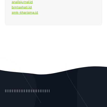
analisjurnal.id
bmtsehati.id
smk-kharisma.id
|
|
|
|
|
|
|
|
|
|
|
|
|
| |
|
|
|
|
|
|
|
|
|
|
|