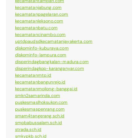
kecamatantampan.com
kecamatanjabung.com
kecamatanpagelaran.com
kecamatanleksono.com
kecamatanbatu.com
kecamatancinambo.com
uptdpaudsdkecamatanjayakerta.com
diskominfo-kuburaya.com
diskominfo-lampura.com
disperindagbangkalan-madura.com
disperindagkop-karanganyar.com
kecamatanmtp.id
kecamatanbangunrejo.id
kecamatanmoilong-banggai.id
smkn2samarinda.com
puskesmaslhoksukon.com
puskesmaspenrang.com
smam4tangerang.sch.id
smpbabussalam.sch.id
strada.sch.id
smkypkb.sch.id