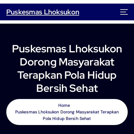
S
k
Puskesmas Lhoksukon
i
p
t
o
c
Puskesmas Lhoksukon
o
n
Dorong Masyarakat
t
e
Terapkan Pola Hidup
n
t
Bersih Sehat
Home
Puskesmas Lhoksukon Dorong Masyarakat Terapkan
Pola Hidup Bersih Sehat