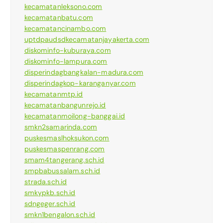
kecamatanleksono.com
kecamatanbatu.com
kecamatancinambo.com
uptdpaudsdkecamatanjayakerta.com
diskominfo-kuburaya.com
diskominfo-lampura.com
disperindagbangkalan-madura.com
disperindagkop-karanganyar.com
kecamatanmtp.id
kecamatanbangunrejo.id
kecamatanmoilong-banggai.id
smkn2samarinda.com
puskesmaslhoksukon.com
puskesmaspenrang.com
smam4tangerang.sch.id
smpbabussalam.sch.id
strada.sch.id
smkypkb.sch.id
sdngeger.sch.id
smkn1bengalon.sch.id