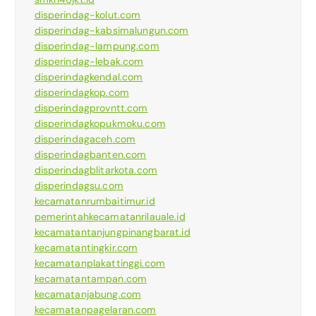
disperindag-kolut.com
disperindag-kabsimalungun.com
disperindag-lampung.com
disperindag-lebak.com
disperindagkendal.com
disperindagkop.com
disperindagprovntt.com
disperindagkopukmoku.com
disperindagaceh.com
disperindagbanten.com
disperindagblitarkota.com
disperindagsu.com
kecamatanrumbaitimur.id
pemerintahkecamatanrilauale.id
kecamatantanjungpinangbarat.id
kecamatantingkir.com
kecamatanplakattinggi.com
kecamatantampan.com
kecamatanjabung.com
kecamatanpagelaran.com