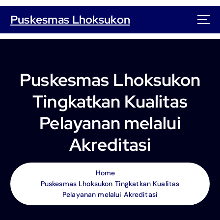
S
k
Puskesmas Lhoksukon
i
p
t
o
c
Puskesmas Lhoksukon
o
n
Tingkatkan Kualitas
t
e
Pelayanan melalui
n
t
Akreditasi
Home
Puskesmas Lhoksukon Tingkatkan Kualitas
Pelayanan melalui Akreditasi