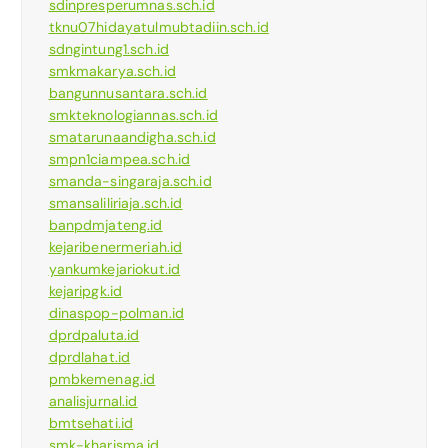
sdinpresperumnas.sch.id
tknu07hidayatulmubtadiin.sch.id
sdngintung1.sch.id
smkmakarya.sch.id
bangunnusantara.sch.id
smkteknologiannas.sch.id
smatarunaandigha.sch.id
smpn1ciampea.sch.id
smanda-singaraja.sch.id
smansaliliriaja.sch.id
banpdmjateng.id
kejaribenermeriah.id
yankumkejariokut.id
kejaripgk.id
dinaspop-polman.id
dprdpaluta.id
dprdlahat.id
pmbkemenag.id
analisjurnal.id
bmtsehati.id
smk-kharisma.id