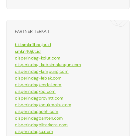
PARTNER TERKAIT
bkksmkn1banjar.id
smkn46jkt.id
disperindag-kolut.com
disperindag-kabsimalungun.com
disperindag-lampung.com
disperindag-lebak.com
disperindagkendal.com
disperindagkop.com
disperindagprovntt.com
disperindagkopukmoku.com
disperindagaceh.com
disperindagbanten.com
disperindagblitarkota.com
disperindagsu.com