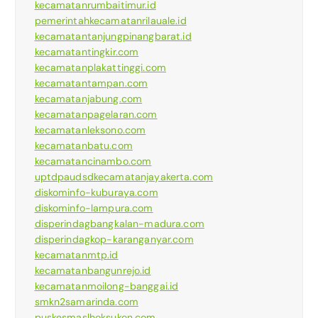
kecamatanrumbaitimur.id
pemerintahkecamatanrilauale.id
kecamatantanjungpinangbarat.id
kecamatantingkir.com
kecamatanplakattinggi.com
kecamatantampan.com
kecamatanjabung.com
kecamatanpagelaran.com
kecamatanleksono.com
kecamatanbatu.com
kecamatancinambo.com
uptdpaudsdkecamatanjayakerta.com
diskominfo-kuburaya.com
diskominfo-lampura.com
disperindagbangkalan-madura.com
disperindagkop-karanganyar.com
kecamatanmtp.id
kecamatanbangunrejo.id
kecamatanmoilong-banggai.id
smkn2samarinda.com
puskesmaslhoksukon.com