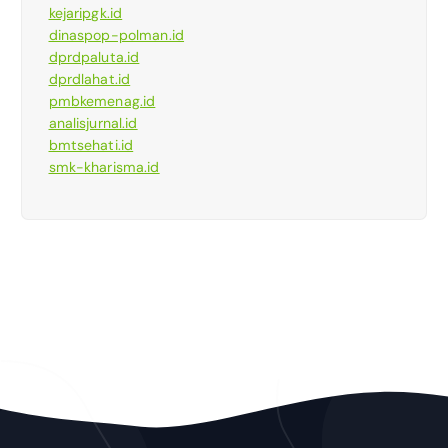
kejaripgk.id
dinaspop-polman.id
dprdpaluta.id
dprdlahat.id
pmbkemenag.id
analisjurnal.id
bmtsehati.id
smk-kharisma.id