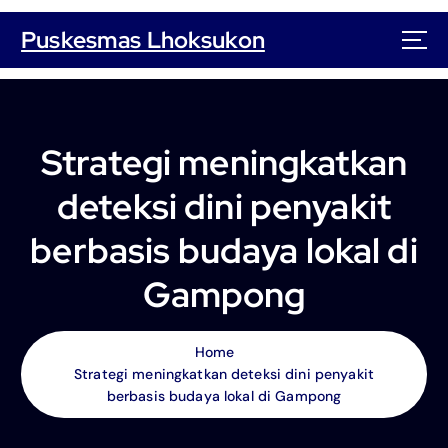
S
k
Puskesmas Lhoksukon
i
p
t
o
c
Strategi meningkatkan
o
n
deteksi dini penyakit
t
e
berbasis budaya lokal di
n
t
Gampong
Home
Strategi meningkatkan deteksi dini penyakit
berbasis budaya lokal di Gampong