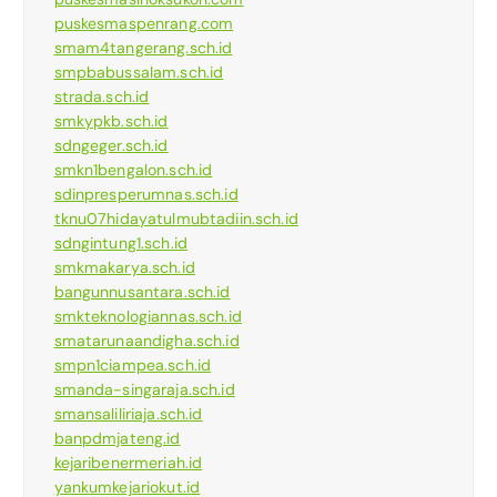
puskesmaspenrang.com
smam4tangerang.sch.id
smpbabussalam.sch.id
strada.sch.id
smkypkb.sch.id
sdngeger.sch.id
smkn1bengalon.sch.id
sdinpresperumnas.sch.id
tknu07hidayatulmubtadiin.sch.id
sdngintung1.sch.id
smkmakarya.sch.id
bangunnusantara.sch.id
smkteknologiannas.sch.id
smatarunaandigha.sch.id
smpn1ciampea.sch.id
smanda-singaraja.sch.id
smansaliliriaja.sch.id
banpdmjateng.id
kejaribenermeriah.id
yankumkejariokut.id