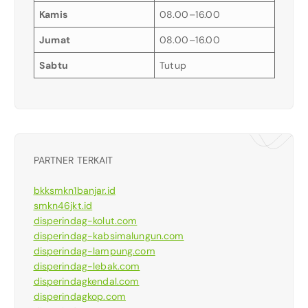
Kamis
08.00–16.00
Jumat
08.00–16.00
Sabtu
Tutup
PARTNER TERKAIT
bkksmkn1banjar.id
smkn46jkt.id
disperindag-kolut.com
disperindag-kabsimalungun.com
disperindag-lampung.com
disperindag-lebak.com
disperindagkendal.com
disperindagkop.com