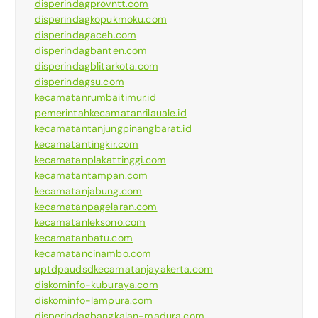
disperindagprovntt.com
disperindagkopukmoku.com
disperindagaceh.com
disperindagbanten.com
disperindagblitarkota.com
disperindagsu.com
kecamatanrumbaitimur.id
pemerintahkecamatanrilauale.id
kecamatantanjungpinangbarat.id
kecamatantingkir.com
kecamatanplakattinggi.com
kecamatantampan.com
kecamatanjabung.com
kecamatanpagelaran.com
kecamatanleksono.com
kecamatanbatu.com
kecamatancinambo.com
uptdpaudsdkecamatanjayakerta.com
diskominfo-kuburaya.com
diskominfo-lampura.com
disperindagbangkalan-madura.com