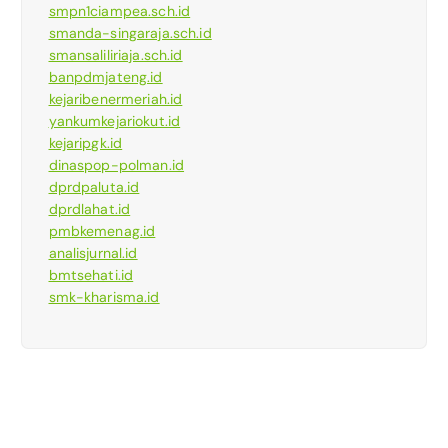
smpn1ciampea.sch.id
smanda-singaraja.sch.id
smansaliliriaja.sch.id
banpdmjateng.id
kejaribenermeriah.id
yankumkejariokut.id
kejaripgk.id
dinaspop-polman.id
dprdpaluta.id
dprdlahat.id
pmbkemenag.id
analisjurnal.id
bmtsehati.id
smk-kharisma.id