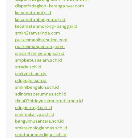
disperindagkop-karanganyar.com
kecamatanmtp.id
kecamatanbangunrejo.id
kecamatanmoilong-banggai.id
smkn2samarinda.com
puskesmaslhoksukon.com
puskesmaspenrang.com
smam4tangerang.sch.id
smpbabussalam.sch.id
strada.sch.id
smkypkb.sch.id
sdngeger.sch.id
smkn1bengalon.sch.id
sdinpresperumnas.sch.id
tknu07hidayatulmubtadiin.sch.id
sdngintung1.sch.id
smkmakarya.sch.id
bangunnusantara.sch.id
smkteknologiannas.sch.id
smatarunaandigha.sch.id