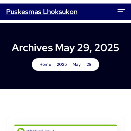
S
k
Puskesmas Lhoksukon
i
p
t
o
c
Archives May 29, 2025
o
n
t
Home
2025
May
29
e
n
t