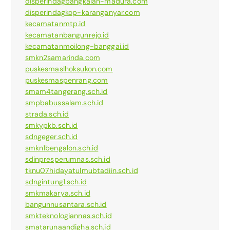
disperindagbangkalan-madura.com
disperindagkop-karanganyar.com
kecamatanmtp.id
kecamatanbangunrejo.id
kecamatanmoilong-banggai.id
smkn2samarinda.com
puskesmaslhoksukon.com
puskesmaspenrang.com
smam4tangerang.sch.id
smpbabussalam.sch.id
strada.sch.id
smkypkb.sch.id
sdngeger.sch.id
smkn1bengalon.sch.id
sdinpresperumnas.sch.id
tknu07hidayatulmubtadiin.sch.id
sdngintung1.sch.id
smkmakarya.sch.id
bangunnusantara.sch.id
smkteknologiannas.sch.id
smatarunaandigha.sch.id