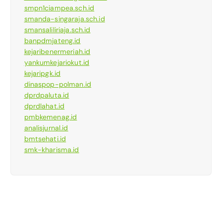
smpn1ciampea.sch.id
smanda-singaraja.sch.id
smansaliliriaja.sch.id
banpdmjateng.id
kejaribenermeriah.id
yankumkejariokut.id
kejaripgk.id
dinaspop-polman.id
dprdpaluta.id
dprdlahat.id
pmbkemenag.id
analisjurnal.id
bmtsehati.id
smk-kharisma.id