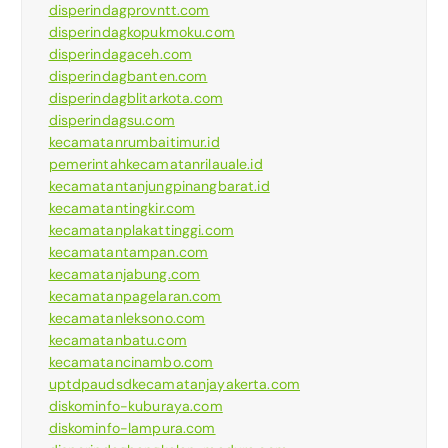
disperindagprovntt.com
disperindagkopukmoku.com
disperindagaceh.com
disperindagbanten.com
disperindagblitarkota.com
disperindagsu.com
kecamatanrumbaitimur.id
pemerintahkecamatanrilauale.id
kecamatantanjungpinangbarat.id
kecamatantingkir.com
kecamatanplakattinggi.com
kecamatantampan.com
kecamatanjabung.com
kecamatanpagelaran.com
kecamatanleksono.com
kecamatanbatu.com
kecamatancinambo.com
uptdpaudsdkecamatanjayakerta.com
diskominfo-kuburaya.com
diskominfo-lampura.com