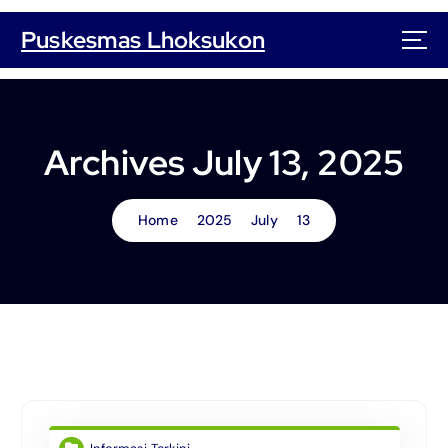
S
k
Puskesmas Lhoksukon
i
p
t
o
c
Archives July 13, 2025
o
n
t
Home
2025
July
13
e
n
t