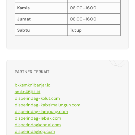
Kamis
08.00–16.00
Jumat
08.00–16.00
Sabtu
Tutup
PARTNER TERKAIT
bkksmkn1banjar.id
smkn46jkt.id
disperindag-kolut.com
disperindag-kabsimalungun.com
disperindag-lampung.com
disperindag-lebak.com
disperindagkendal.com
disperindagkop.com