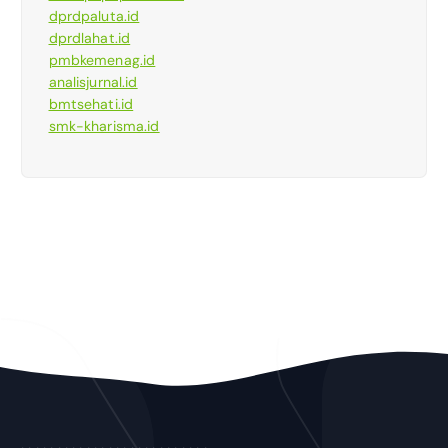
dprdpaluta.id
dprdlahat.id
pmbkemenag.id
analisjurnal.id
bmtsehati.id
smk-kharisma.id