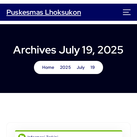
S
k
Puskesmas Lhoksukon
i
p
t
o
c
Archives July 19, 2025
o
n
t
Home
2025
July
19
e
n
t