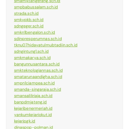
smam4tangerang.sch.id
smpbabussalam.sch.id
strada.sch.id
smkypkb.sch.id
sdngeger.sch.id
smkn1bengalon.sch.id
sdinpresperumnas.sch.id
tknu07hidayatulmubtadiin.sch.id
sdngintung1.sch.id
smkmakarya.sch.id
bangunnusantara.sch.id
smkteknologiannas.sch.id
smatarunaandigha.sch.id
smpn1ciampea.sch.id
smanda-singaraja.sch.id
smansaliliriaja.sch.id
banpdmjateng.id
kejaribenermeriah.id
yankumkejariokut.id
kejaripgk.id
dinaspop-polman.id