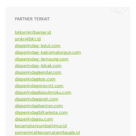
PARTNER TERKAIT
bkksmkn1banjar.id
smkn46jkt.id
disperindag-kolut.com
disperindag-kabsimalungun.com
disperindag-lampung.com
disperindag-lebak.com
disperindagkendal.com
disperindagkop.com
disperindagprovntt.com
disperindagkopukmoku.com
disperindagaceh.com
disperindagbanten.com
disperindagblitarkota.com
disperindagsu.com
kecamatanrumbaitimur.id
pemerintahkecamatanrilauale.id