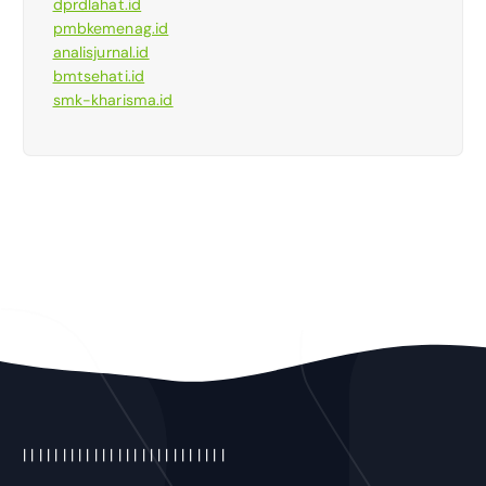
dprdlahat.id
pmbkemenag.id
analisjurnal.id
bmtsehati.id
smk-kharisma.id
|
|
|
|
|
|
|
|
|
|
|
|
|
| |
|
|
|
|
|
|
|
|
|
|
|