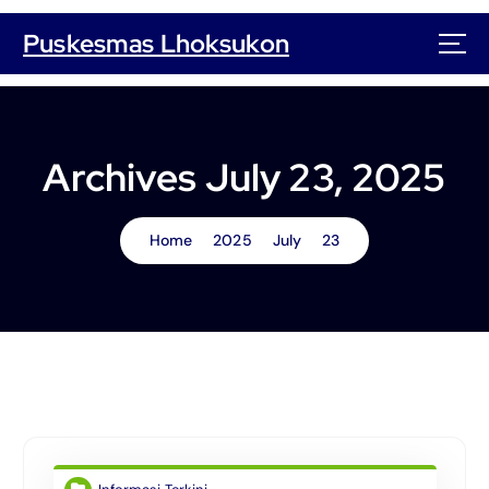
S
k
Puskesmas Lhoksukon
i
p
t
o
c
Archives July 23, 2025
o
n
t
Home
2025
July
23
e
n
t