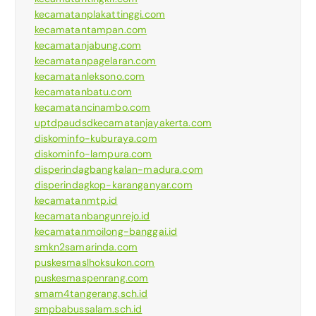
kecamatanplakattinggi.com
kecamatantampan.com
kecamatanjabung.com
kecamatanpagelaran.com
kecamatanleksono.com
kecamatanbatu.com
kecamatancinambo.com
uptdpaudsdkecamatanjayakerta.com
diskominfo-kuburaya.com
diskominfo-lampura.com
disperindagbangkalan-madura.com
disperindagkop-karanganyar.com
kecamatanmtp.id
kecamatanbangunrejo.id
kecamatanmoilong-banggai.id
smkn2samarinda.com
puskesmaslhoksukon.com
puskesmaspenrang.com
smam4tangerang.sch.id
smpbabussalam.sch.id