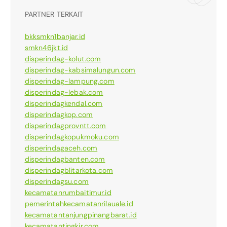
PARTNER TERKAIT
bkksmkn1banjar.id
smkn46jkt.id
disperindag-kolut.com
disperindag-kabsimalungun.com
disperindag-lampung.com
disperindag-lebak.com
disperindagkendal.com
disperindagkop.com
disperindagprovntt.com
disperindagkopukmoku.com
disperindagaceh.com
disperindagbanten.com
disperindagblitarkota.com
disperindagsu.com
kecamatanrumbaitimur.id
pemerintahkecamatanrilauale.id
kecamatantanjungpinangbarat.id
kecamatantingkir.com