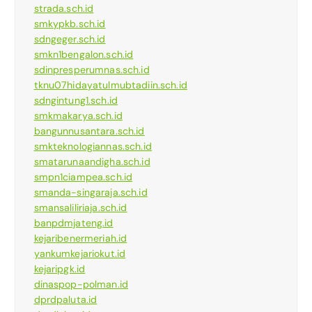
strada.sch.id
smkypkb.sch.id
sdngeger.sch.id
smkn1bengalon.sch.id
sdinpresperumnas.sch.id
tknu07hidayatulmubtadiin.sch.id
sdngintung1.sch.id
smkmakarya.sch.id
bangunnusantara.sch.id
smkteknologiannas.sch.id
smatarunaandigha.sch.id
smpn1ciampea.sch.id
smanda-singaraja.sch.id
smansaliliriaja.sch.id
banpdmjateng.id
kejaribenermeriah.id
yankumkejariokut.id
kejaripgk.id
dinaspop-polman.id
dprdpaluta.id