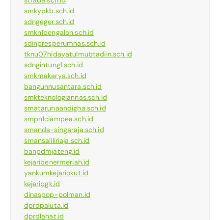
smkypkb.sch.id
sdngeger.sch.id
smkn1bengalon.sch.id
sdinpresperumnas.sch.id
tknu07hidayatulmubtadiin.sch.id
sdngintung1.sch.id
smkmakarya.sch.id
bangunnusantara.sch.id
smkteknologiannas.sch.id
smatarunaandigha.sch.id
smpn1ciampea.sch.id
smanda-singaraja.sch.id
smansaliliriaja.sch.id
banpdmjateng.id
kejaribenermeriah.id
yankumkejariokut.id
kejaripgk.id
dinaspop-polman.id
dprdpaluta.id
dprdlahat.id