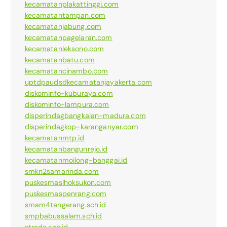
kecamatanplakattinggi.com
kecamatantampan.com
kecamatanjabung.com
kecamatanpagelaran.com
kecamatanleksono.com
kecamatanbatu.com
kecamatancinambo.com
uptdpaudsdkecamatanjayakerta.com
diskominfo-kuburaya.com
diskominfo-lampura.com
disperindagbangkalan-madura.com
disperindagkop-karanganyar.com
kecamatanmtp.id
kecamatanbangunrejo.id
kecamatanmoilong-banggai.id
smkn2samarinda.com
puskesmaslhoksukon.com
puskesmaspenrang.com
smam4tangerang.sch.id
smpbabussalam.sch.id
strada.sch.id