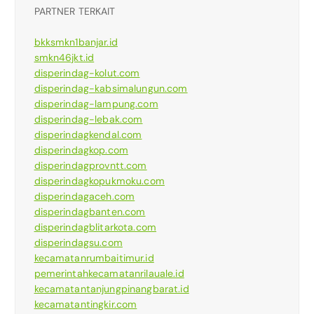
PARTNER TERKAIT
bkksmkn1banjar.id
smkn46jkt.id
disperindag-kolut.com
disperindag-kabsimalungun.com
disperindag-lampung.com
disperindag-lebak.com
disperindagkendal.com
disperindagkop.com
disperindagprovntt.com
disperindagkopukmoku.com
disperindagaceh.com
disperindagbanten.com
disperindagblitarkota.com
disperindagsu.com
kecamatanrumbaitimur.id
pemerintahkecamatanrilauale.id
kecamatantanjungpinangbarat.id
kecamatantingkir.com