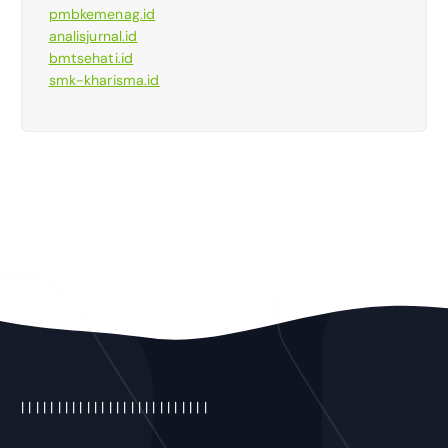
pmbkemenag.id
analisjurnal.id
bmtsehati.id
smk-kharisma.id
|
|
|
|
|
|
|
|
|
|
|
|
|
| |
|
|
|
|
|
|
|
|
|
|
|