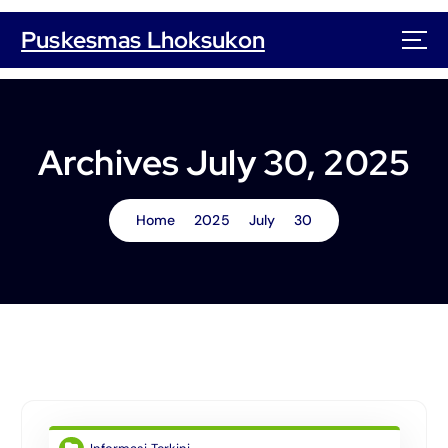
S
k
Puskesmas Lhoksukon
i
p
t
o
c
Archives July 30, 2025
o
n
t
Home
2025
July
30
e
n
t